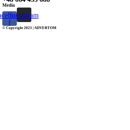
Media
acebook-
Instagram
f
© Copyright 2023 | ADVERTOM